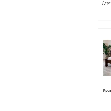
Дере
Кров