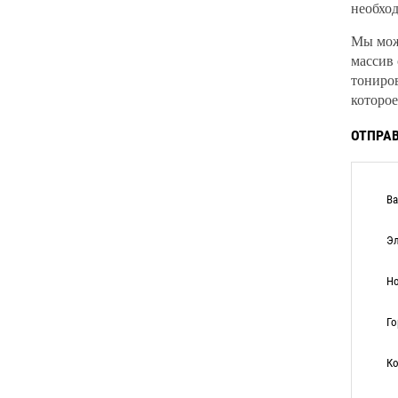
необход
Мы може
массив 
тониров
которое
ОТПРАВ
Ва
Эл
Но
Го
Ко