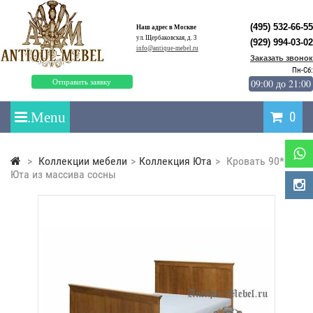
(495) 532-66-55
Наш адрес в Москве
ул. Щербаковская, д. 3
(929) 994-03-02
info@antique-mebel.ru
Заказать звонок
Пн-Сб:
09:00 до 21:00
Отправить заявку
0
>
Коллекции мебели
>
Коллекция Юта
>
Кровать 90*200
Юта из массива сосны