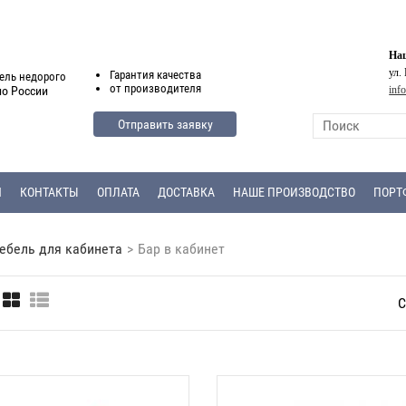
Наш
ул.
Гарантия
качества
ель недорого
от
производителя
inf
по России
Отправить заявку
Я
КОНТАКТЫ
ОПЛАТА
ДОСТАВКА
НАШЕ ПРОИЗВОДСТВО
ПОРТ
ебель для кабинета
>
Бар в кабинет
С