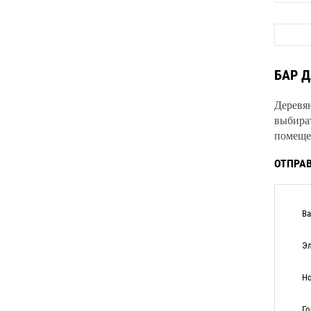
БАР Д
Деревя
выбира
помещен
ОТПРАВ
Ва
Эл
Но
Го