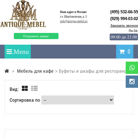
(495) 532-66-55
Наш адрес в Москве
ул. Щербаковская, д. 3
(929) 994-03-02
info@antique-mebel.ru
Заказать звонок
Пн-Сб:
09:00 до 21:00
Отправить заявку
0
>
Мебель для кафе
>
Буфеты и шкафы для ресторанов
Вид:
Сортировка по