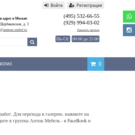
Войти
Регистрация
(495) 532-66-55
 адрес в Москве
(929) 994-03-02
 Щербаковская, д. 3
o@antique-mebel.ru
Заказать звонок
Пн-Сб:
09:00 до 21:00
0
ФОЛИО
абот. Для перехода в галерею, нажмите на
дите в группы Антик Мебель - в
FaceBook
и