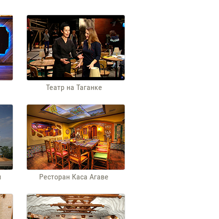
Театр на Таганке
м
Ресторан Каса Агаве