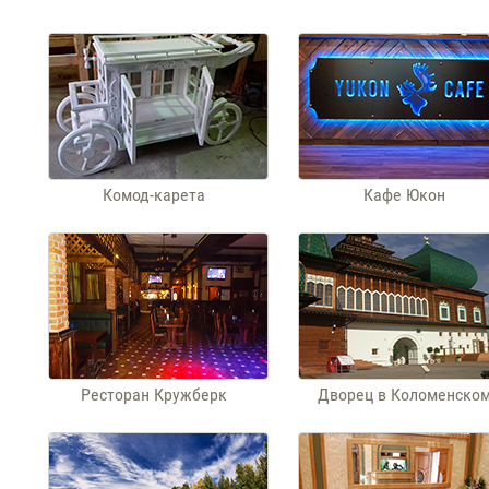
Комод-карета
Кафе Юкон
Ресторан Кружберк
Дворец в Коломенско