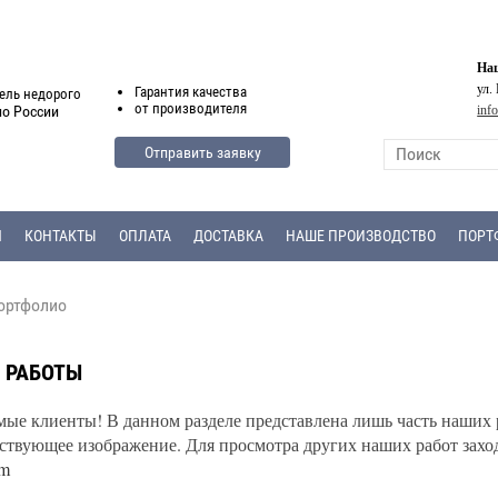
Наш
ул.
Гарантия
качества
ель недорого
от
производителя
inf
по России
Отправить заявку
Я
КОНТАКТЫ
ОПЛАТА
ДОСТАВКА
НАШЕ ПРОИЗВОДСТВО
ПОРТ
ртфолио
 РАБОТЫ
ые клиенты! В данном разделе представлена лишь часть наших р
ствующее изображение. Для просмотра других наших работ захо
am