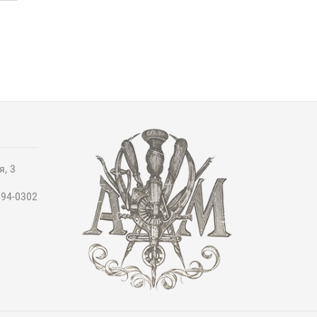
я, 3
994-0302