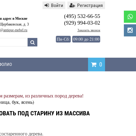
Войти
Регистрация
(495) 532-66-55
 адрес в Москве
(929) 994-03-02
 Щербаковская, д. 3
o@antique-mebel.ru
Заказать звонок
Пн-Сб:
09:00 до 21:00
0
ФОЛИО
Написать
 размерам, из различных пород дерева!
отзыв
ница, бук, ясень)
ОВАТЬ ПОД СТАРИНУ ИЗ МАССИВА
состаренного дерева.