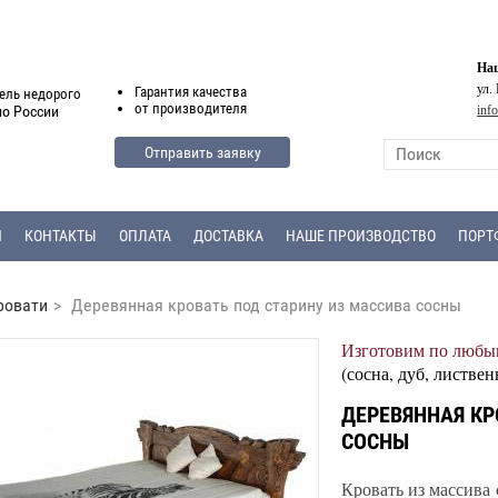
Наш
ул.
Гарантия
качества
ель недорого
от
производителя
inf
по России
Отправить заявку
Я
КОНТАКТЫ
ОПЛАТА
ДОСТАВКА
НАШЕ ПРОИЗВОДСТВО
ПОРТ
ровати
>
Деревянная кровать под старину из массива сосны
Изготовим по любым
(сосна, дуб, листвен
ДЕРЕВЯННАЯ КР
СОСНЫ
Кровать из массива 