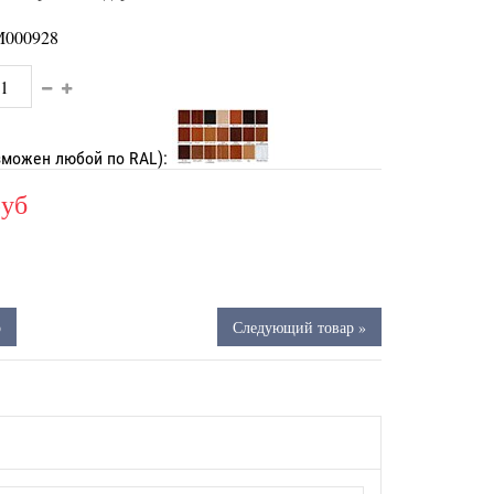
000928
зможен любой по RAL):
руб
р
Следующий товар »