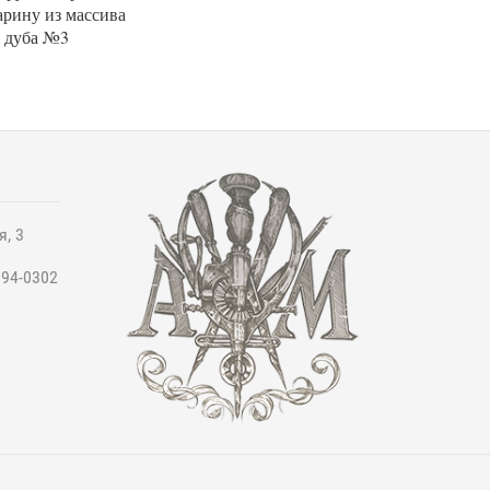
арину из массива
дуба №3
я, 3
994-0302