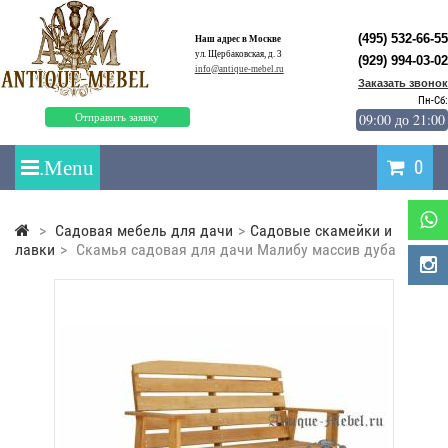
(495) 532-66-55
Наш адрес в Москве
ул. Щербаковская, д. 3
(929) 994-03-02
info@antique-mebel.ru
Заказать звонок
Пн-Сб:
09:00 до 21:00
Отправить заявку
0
>
Садовая мебель для дачи
>
Садовые скамейки и
лавки
>
Скамья садовая для дачи Малибу массив дуба