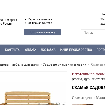
Наш
ул.
Гарантия
качества
ель недорого
от
производителя
inf
по России
Отправить заявку
Я
КОНТАКТЫ
ОПЛАТА
ДОСТАВКА
НАШЕ ПРОИЗВОДСТВО
ПОРТ
адовая мебель для дачи
>
Садовые скамейки и лавки
>
Скамья 
Изготовим по любым
(сосна, дуб, листвен
СКАМЬЯ САДОВА
Скамья дачная Мали