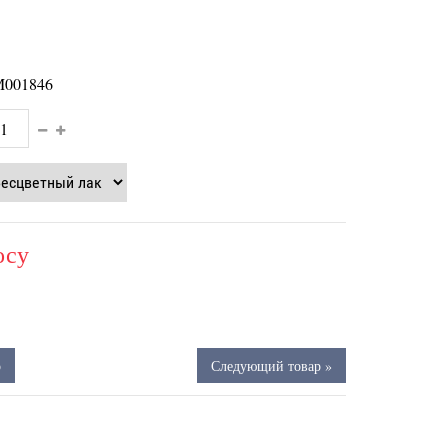
001846
осу
р
Следующий товар »