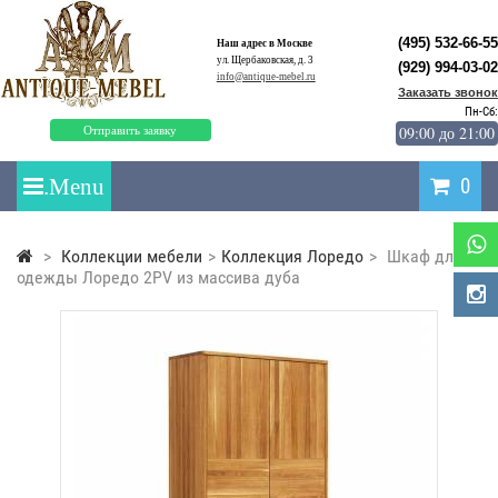
(495) 532-66-55
Наш адрес в Москве
ул. Щербаковская, д. 3
(929) 994-03-02
info@antique-mebel.ru
Заказать звонок
Пн-Сб:
09:00 до 21:00
Отправить заявку
0
>
Коллекции мебели
>
Коллекция Лоредо
>
Шкаф для
одежды Лоредо 2PV из массива дуба