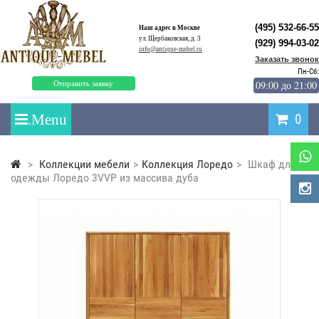
(495) 532-66-55
Наш адрес в Москве
ул. Щербаковская, д. 3
(929) 994-03-02
info@antique-mebel.ru
Заказать звонок
Пн-Сб:
09:00 до 21:00
Отправить заявку
0
>
Коллекции мебели
>
Коллекция Лоредо
>
Шкаф для
одежды Лоредо 3VVP из массива дуба