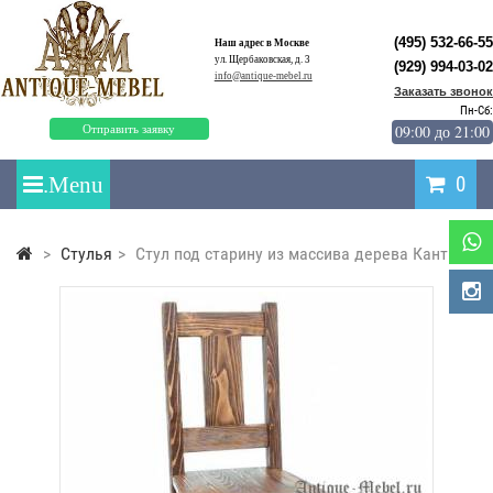
(495) 532-66-55
Наш адрес в Москве
ул. Щербаковская, д. 3
(929) 994-03-02
info@antique-mebel.ru
Заказать звонок
Пн-Сб:
09:00 до 21:00
Отправить заявку
0
>
Стулья
>
Стул под старину из массива дерева Кантри