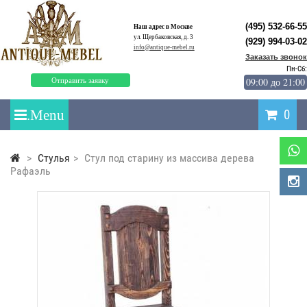
(495) 532-66-55
Наш адрес в Москве
ул. Щербаковская, д. 3
(929) 994-03-02
info@antique-mebel.ru
Заказать звонок
Пн-Сб:
09:00 до 21:00
Отправить заявку
0
>
Стулья
>
Стул под старину из массива дерева
Рафаэль