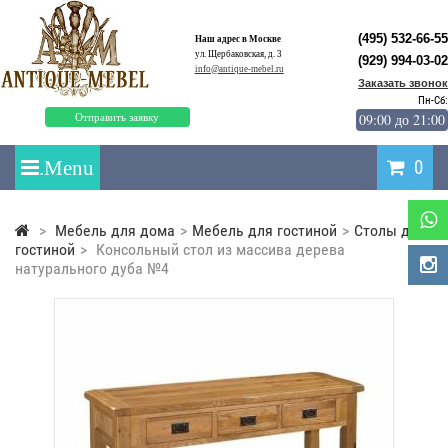
(495) 532-66-55
Наш адрес в Москве
ул. Щербаковская, д. 3
(929) 994-03-02
info@antique-mebel.ru
Заказать звонок
Пн-Сб:
09:00 до 21:00
Отправить заявку
0
>
Мебель для дома
>
Мебель для гостиной
>
Столы для
гостиной
>
Консольный стол из массива дерева
натурального дуба №4