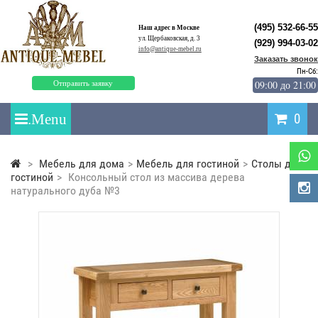
(495) 532-66-55
Наш адрес в Москве
ул. Щербаковская, д. 3
(929) 994-03-02
info@antique-mebel.ru
Заказать звонок
Пн-Сб:
09:00 до 21:00
Отправить заявку
0
>
Мебель для дома
>
Мебель для гостиной
>
Столы для
гостиной
>
Консольный стол из массива дерева
натурального дуба №3