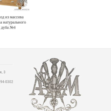
од из массива
а натурального
дуба №4
я, 3
994-0302