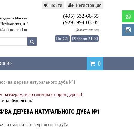
Войти
Регистрация
(495) 532-66-55
 адрес в Москве
(929) 994-03-02
 Щербаковская, д. 3
o@antique-mebel.ru
Заказать звонок
Пн-Сб:
09:00 до 21:00
0
ФОЛИО
ассива дерева натурального дуба №1
Написать
 размерам, из различных пород дерева!
отзыв
ница, бук, ясень)
ИВА ДЕРЕВА НАТУРАЛЬНОГО ДУБА №1
1 из массива натурального дуба.