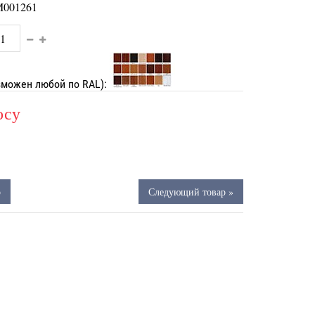
001261
зможен любой по RAL):
осу
р
Следующий товар »