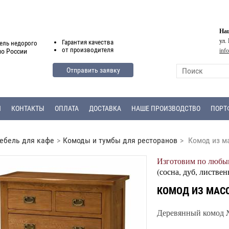
Наш
ул.
Гарантия
качества
ель недорого
от
производителя
inf
по России
Отправить заявку
Я
КОНТАКТЫ
ОПЛАТА
ДОСТАВКА
НАШЕ ПРОИЗВОДСТВО
ПОРТ
ебель для кафе
>
Комоды и тумбы для ресторанов
>
Комод из м
Изготовим по любым
(сосна, дуб, листвен
КОМОД ИЗ МАСС
Деревянный комод №