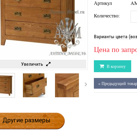
Артикул
AM
Количество:
Варианты цвета (во
Цена по запр
Увеличить
В корзину
« Предыдущий това
Другие размеры