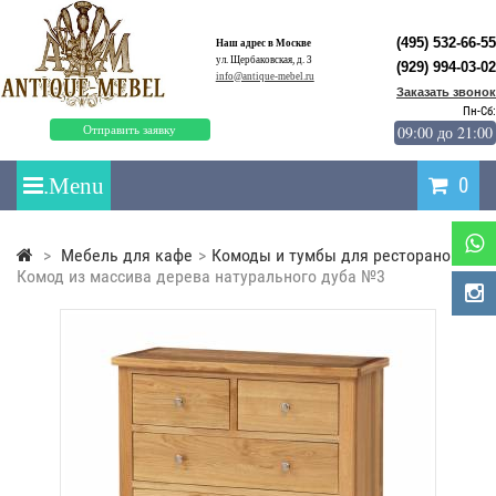
(495) 532-66-55
Наш адрес в Москве
ул. Щербаковская, д. 3
(929) 994-03-02
info@antique-mebel.ru
Заказать звонок
Пн-Сб:
09:00 до 21:00
Отправить заявку
0
>
Мебель для кафе
>
Комоды и тумбы для ресторанов
>
Комод из массива дерева натурального дуба №3