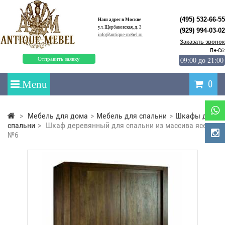
(495) 532-66-55
Наш адрес в Москве
ул. Щербаковская, д. 3
(929) 994-03-02
info@antique-mebel.ru
Заказать звонок
Пн-Сб:
09:00 до 21:00
Отправить заявку
0
>
Мебель для дома
>
Мебель для спальни
>
Шкафы для
спальни
>
Шкаф деревянный для спальни из массива ясеня
№6