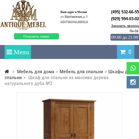
(495) 532-66-55
Наш адрес в Москве
ул. Щербаковская, д. 3
(929) 994-03-02
info@antique-mebel.ru
Заказать звонок
Пн-Сб:
09:00 до 21:00
Отправить заявку
0
>
Мебель для дома
>
Мебель для спальни
>
Шкафы для
спальни
>
Шкаф для спальни из массива дерева
натурального дуба №2