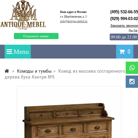
(495) 532-66-55
Наш адрес в Москве
ул. Щербаковская, д. 3
(929) 994-03-02
info@antique-mebel.ru
Заказать звонок
Пн-Сб:
09:00 до 21:00
Отправить заявку
0
>
Комоды и тумбы
>
Комод из массива состаренного
дерева бука Кантри №5