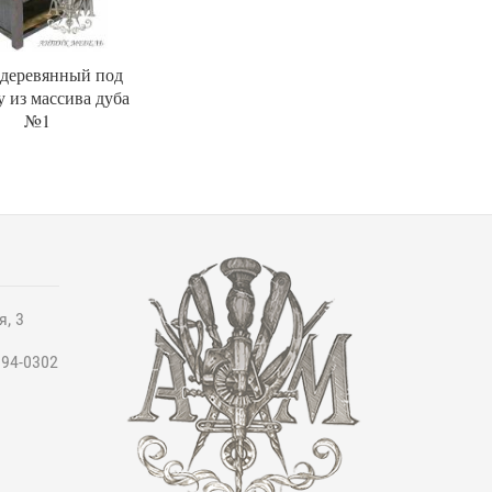
деревянный под
у из массива дуба
№1
я, 3
994-0302