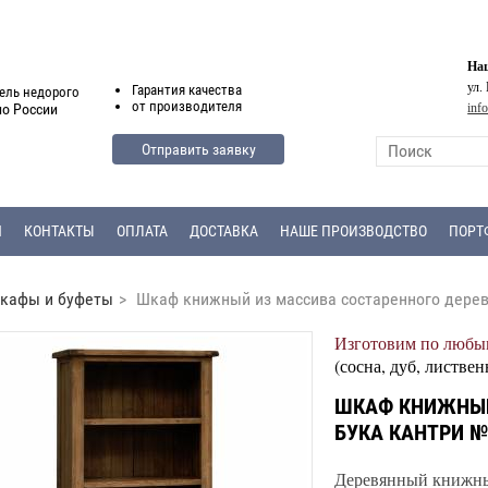
Наш
ул.
Гарантия
качества
ель недорого
от
производителя
inf
по России
Отправить заявку
Я
КОНТАКТЫ
ОПЛАТА
ДОСТАВКА
НАШЕ ПРОИЗВОДСТВО
ПОРТ
кафы и буфеты
>
Шкаф книжный из массива состаренного дерев
Изготовим по любым
(сосна, дуб, листвен
ШКАФ КНИЖНЫЙ
БУКА КАНТРИ №
Деревянный книжны