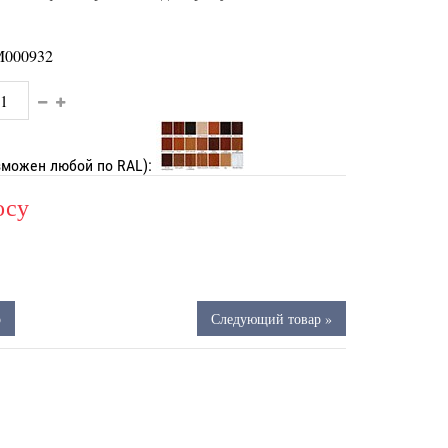
000932
зможен любой по RAL):
осу
р
Следующий товар »