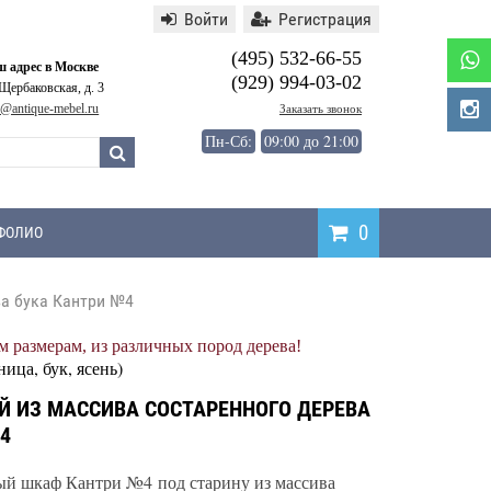
Войти
Регистрация
(495) 532-66-55
 адрес в Москве
(929) 994-03-02
 Щербаковская, д. 3
o@antique-mebel.ru
Заказать звонок
Пн-Сб:
09:00 до 21:00
0
ФОЛИО
а бука Кантри №4
Написать
 размерам, из различных пород дерева!
отзыв
ница, бук, ясень)
 ИЗ МАССИВА СОСТАРЕННОГО ДЕРЕВА
4
й шкаф Кантри №4 под старину из массива