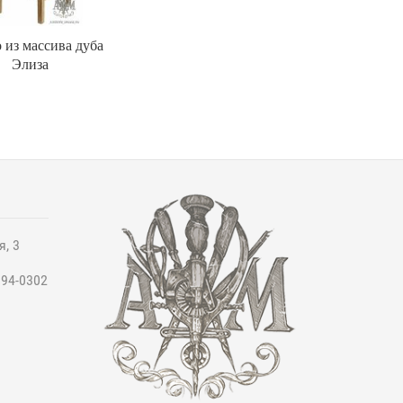
 из массива дуба
Элиза
я, 3
994-0302