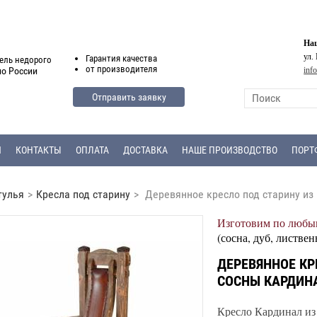
Наш
ул.
Гарантия
качества
ель недорого
от
производителя
inf
по России
Отправить заявку
Я
КОНТАКТЫ
ОПЛАТА
ДОСТАВКА
НАШЕ ПРОИЗВОДСТВО
ПОРТ
тулья
>
Кресла под старину
>
Деревянное кресло под старину из
Изготовим по любым
(сосна, дуб, листвен
ДЕРЕВЯННОЕ КР
СОСНЫ КАРДИН
Кресло Кардинал из 