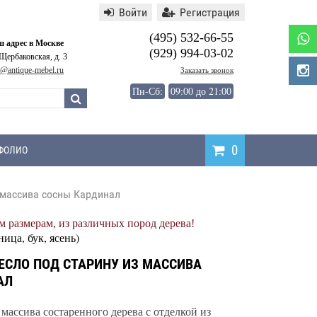
Войти
Регистрация
(495) 532-66-55
 адрес в Москве
(929) 994-03-02
 Щербаковская, д. 3
o@antique-mebel.ru
Заказать звонок
Пн-Сб:
09:00 до 21:00
0
ФОЛИО
 массива сосны Кардинал
Написать
 размерам, из различных пород дерева!
отзыв
ница, бук, ясень)
ЕСЛО ПОД СТАРИНУ ИЗ МАССИВА
АЛ
массива состаренного дерева с отделкой из