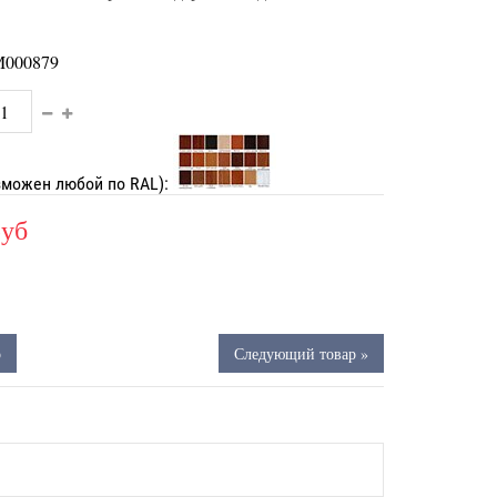
000879
зможен любой по RAL):
руб
р
Следующий товар »