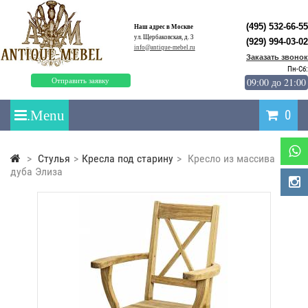
(495) 532-66-55
Наш адрес в Москве
ул. Щербаковская, д. 3
(929) 994-03-02
info@antique-mebel.ru
Заказать звонок
Пн-Сб:
09:00 до 21:00
Отправить заявку
0
>
Стулья
>
Кресла под старину
>
Кресло из массива
дуба Элиза