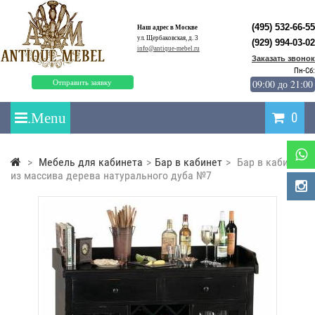
(495) 532-66-55
Наш адрес в Москве
ул. Щербаковская, д. 3
(929) 994-03-02
info@antique-mebel.ru
Заказать звонок
Пн-Сб:
09:00 до 21:00
Отправить заявку
0
>
Мебель для кабинета
>
Бар в кабинет
>
Бар в кабинет
из массива дерева натурального дуба №7