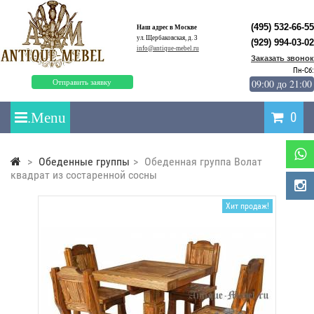
(495) 532-66-55
Наш адрес в Москве
ул. Щербаковская, д. 3
(929) 994-03-02
info@antique-mebel.ru
Заказать звонок
Пн-Сб:
09:00 до 21:00
Отправить заявку
0
>
Обеденные группы
>
Обеденная группа Волат
квадрат из состаренной сосны
Хит продаж!