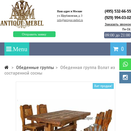
(495) 532-66-55
Наш адрес в Москве
ул. Щербаковская, д. 3
(929) 994-03-02
info@antique-mebel.ru
Заказать звонок
Пн-Сб:
09:00 до 21:00
Отправить заявку
0
>
Обеденные группы
>
Обеденная группа Волат из
состаренной сосны
Хит продаж!