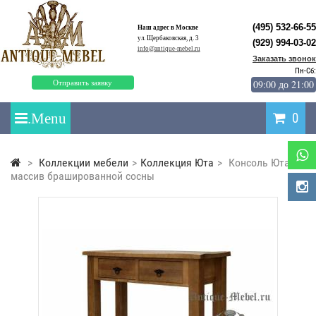
(495) 532-66-55
Наш адрес в Москве
ул. Щербаковская, д. 3
(929) 994-03-02
info@antique-mebel.ru
Заказать звонок
Пн-Сб:
09:00 до 21:00
Отправить заявку
0
>
Коллекции мебели
>
Коллекция Юта
>
Консоль Юта
массив брашированной сосны