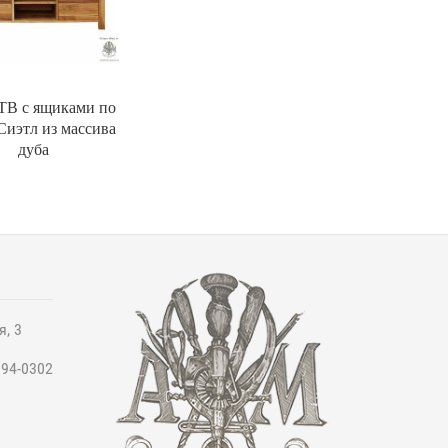
ТВ с ящиками по
Сиэтл из массива
дуба
я, 3
994-0302