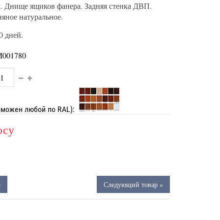
. Днище ящиков фанера. Задняя стенка ДВП.
няное натуральное.
0 дней.
001780
зможен любой по RAL):
осу
р
Следующий товар »