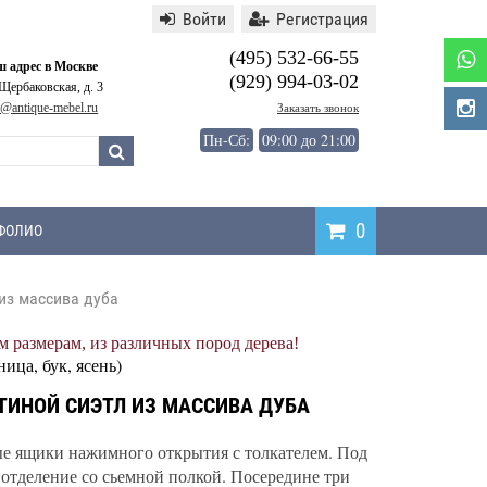
Войти
Регистрация
(495) 532-66-55
 адрес в Москве
(929) 994-03-02
 Щербаковская, д. 3
o@antique-mebel.ru
Заказать звонок
Пн-Сб:
09:00 до 21:00
0
ФОЛИО
из массива дуба
Написать
 размерам, из различных пород дерева!
отзыв
ница, бук, ясень)
ТИНОЙ СИЭТЛ ИЗ МАССИВА ДУБА
 ящики нажимного открытия с толкателем. Под
 отделение со сьемной полкой. Посередине три