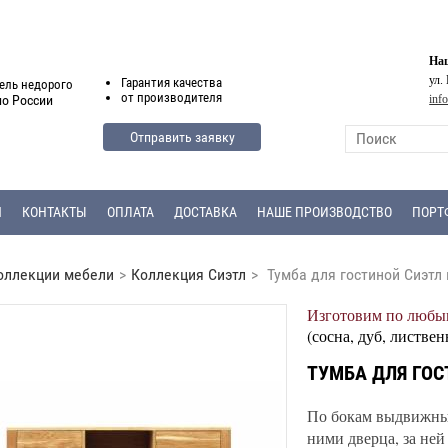
Наш
ул.
Гарантия
качества
ель недорого
от
производителя
inf
по России
Отправить заявку
Я
КОНТАКТЫ
ОПЛАТА
ДОСТАВКА
НАШЕ ПРОИЗВОДСТВО
ПОРТ
оллекции мебели
>
Коллекция Сиэтл
>
Тумба для гостиной Сиэтл 
Изготовим по любым
(сосна, дуб, листвен
ТУМБА ДЛЯ ГОС
По бокам выдвижные
ними дверца, за ней