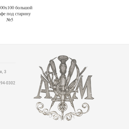
300x100 большой
афе под старину
№5
я, 3
994-0302