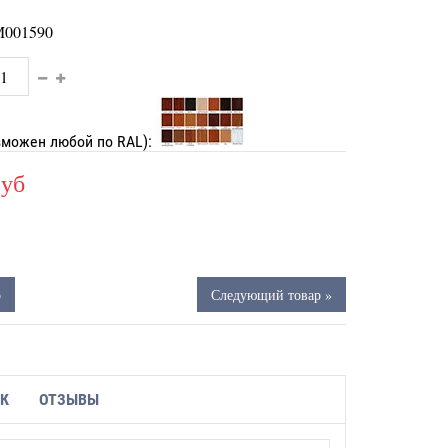
001590
зможен любой по RAL):
руб
р
Следующий товар »
ИК
ОТЗЫВЫ