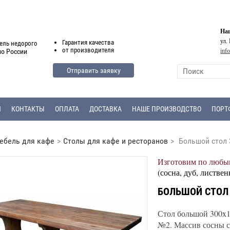
Наш
ул.
Гарантия
качества
ель недорого
от
производителя
inf
по России
Отправить заявку
Я
КОНТАКТЫ
ОПЛАТА
ДОСТАВКА
НАШЕ ПРОИЗВОДСТВО
ПОРТ
ебель для кафе
>
Столы для кафе и ресторанов
>
Большой стол 
Изготовим по любым
(сосна, дуб, листвен
БОЛЬШОЙ СТОЛ 
Стол большой 300x10
№2. Массив сосны с