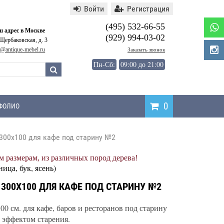
Войти
Регистрация
(495) 532-66-55
 адрес в Москве
(929) 994-03-02
 Щербаковская, д. 3
o@antique-mebel.ru
Заказать звонок
Пн-Сб:
09:00 до 21:00
0
ФОЛИО
300x100 для кафе под старину №2
Написать
 размерам, из различных пород дерева!
отзыв
ница, бук, ясень)
300X100 ДЛЯ КАФЕ ПОД СТАРИНУ №2
0 см. для кафе, баров и ресторанов под старину
 эффектом старения.