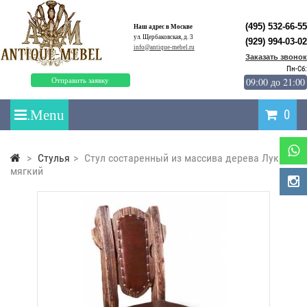
(495) 532-66-55
Наш адрес в Москве
ул. Щербаковская, д. 3
(929) 994-03-02
info@antique-mebel.ru
Заказать звонок
Пн-Сб:
09:00 до 21:00
Отправить заявку
0
>
Стулья
>
Стул состаренный из массива дерева Лукаш
мягкий