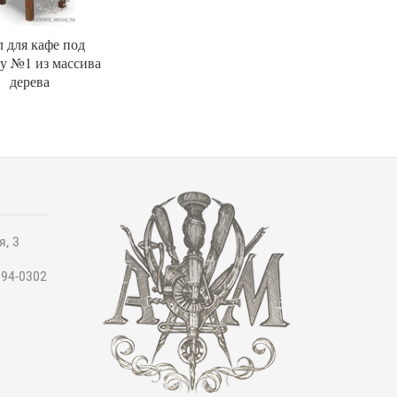
л для кафе под
у №1 из массива
дерева
я, 3
994-0302