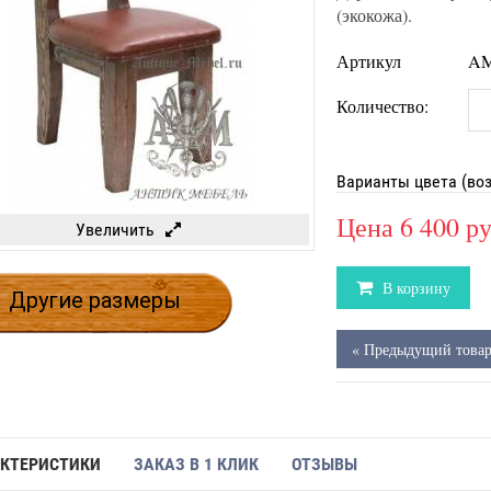
(экокожа).
Артикул
AM
Количество:
Варианты цвета (во
Цена
6 400 р
Увеличить
В корзину
Другие размеры
« Предыдущий това
КТЕРИСТИКИ
ЗАКАЗ В 1 КЛИК
ОТЗЫВЫ