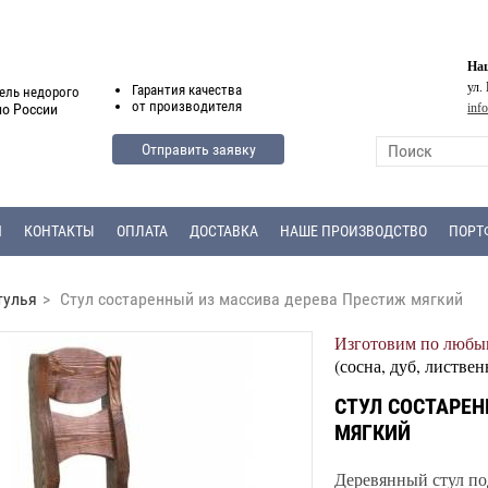
Наш
ул.
Гарантия
качества
ель недорого
от
производителя
inf
по России
Отправить заявку
Я
КОНТАКТЫ
ОПЛАТА
ДОСТАВКА
НАШЕ ПРОИЗВОДСТВО
ПОРТ
тулья
>
Стул состаренный из массива дерева Престиж мягкий
Изготовим по любым
(сосна, дуб, листвен
СТУЛ СОСТАРЕН
МЯГКИЙ
Деревянный стул по