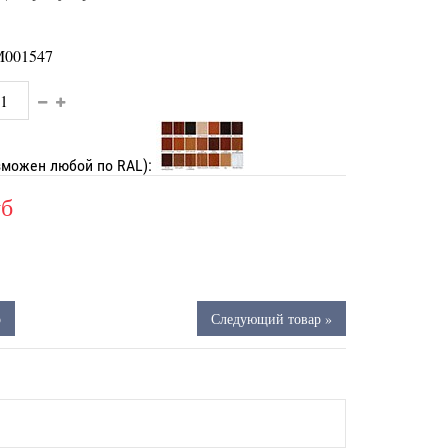
001547
зможен любой по RAL):
уб
р
Следующий товар »