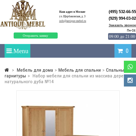
(495) 532-66-55
Наш адрес в Москве
ул. Щербаковская, д. 3
(929) 994-03-02
info@antique-mebel.ru
Заказать звонок
Пн-Сб:
09:00 до 21:00
Отправить заявку
0
>
Мебель для дома
>
Мебель для спальни
>
Спальные
гарнитуры
>
Набор мебели для спальни из массива дерева
натурального дуба №14