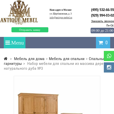
(495) 532-66-55
Наш адрес в Москве
ул. Щербаковская, д. 3
(929) 994-03-02
info@antique-mebel.ru
Заказать звонок
Пн-Сб:
09:00 до 21:00
Отправить заявку
0
>
Мебель для дома
>
Мебель для спальни
>
Спальные
гарнитуры
>
Набор мебели для спальни из массива дерева
натурального дуба №3