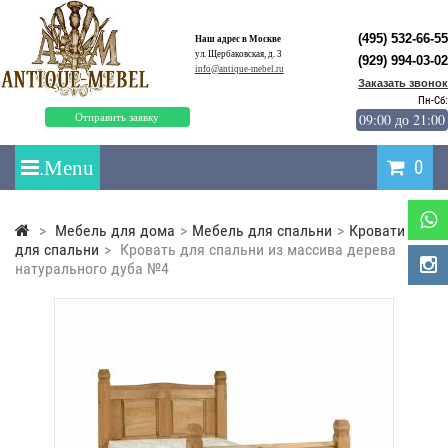
(495) 532-66-55
Наш адрес в Москве
ул. Щербаковская, д. 3
(929) 994-03-02
info@antique-mebel.ru
Заказать звонок
Пн-Сб:
09:00 до 21:00
Отправить заявку
0
>
Мебель для дома
>
Мебель для спальни
>
Кровати
для спальни
>
Кровать для спальни из массива дерева
натурального дуба №4