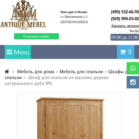
(495) 532-66-55
Наш адрес в Москве
ул. Щербаковская, д. 3
(929) 994-03-02
info@antique-mebel.ru
Заказать звонок
Пн-Сб:
09:00 до 21:00
Отправить заявку
0
>
Мебель для дома
>
Мебель для спальни
>
Шкафы для
спальни
>
Шкаф для спальни из массива дерева
натурального дуба №6