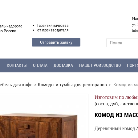
Наш
ул.
Гарантия
качества
ель недорого
от
производителя
inf
по России
Отправить заявку
Я
КОНТАКТЫ
ОПЛАТА
ДОСТАВКА
НАШЕ ПРОИЗВОДСТВО
ПОРТ
ебель для кафе
>
Комоды и тумбы для ресторанов
>
Комод из м
Изготовим по любым
(сосна, дуб, листвен
КОМОД ИЗ МАСС
Деревянный комод №