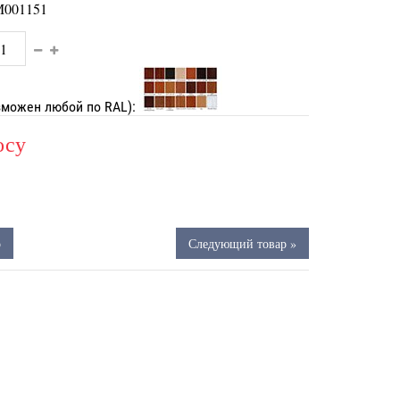
001151
зможен любой по RAL):
осу
р
Следующий товар »