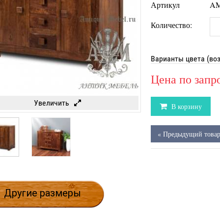
Артикул
AM
Количество:
Варианты цвета (во
Цена по запр
Увеличить
В корзину
« Предыдущий това
Другие размеры