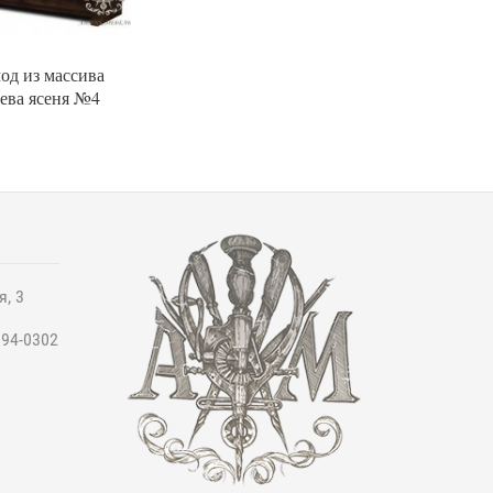
од из массива
ева ясеня №4
я, 3
994-0302