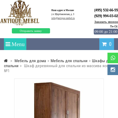
(495) 532-66-55
Наш адрес в Москве
ул. Щербаковская, д. 3
(929) 994-03-02
info@antique-mebel.ru
Заказать звонок
Пн-Сб:
09:00 до 21:00
Отправить заявку
0
>
Мебель для дома
>
Мебель для спальни
>
Шкафы для
спальни
>
Шкаф деревянный для спальни из массива ясеня
№1