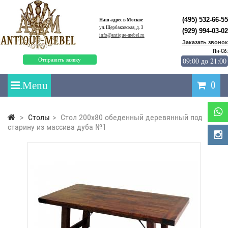
(495) 532-66-55
Наш адрес в Москве
ул. Щербаковская, д. 3
(929) 994-03-02
info@antique-mebel.ru
Заказать звонок
Пн-Сб:
09:00 до 21:00
Отправить заявку
0
>
Столы
>
Стол 200x80 обеденный деревянный под
старину из массива дуба №1