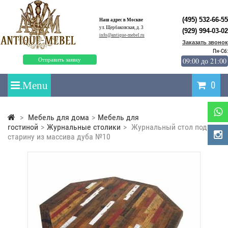
(495) 532-66-55
Наш адрес в Москве
ул. Щербаковская, д. 3
(929) 994-03-02
info@antique-mebel.ru
Заказать звонок
Пн-Сб:
09:00 до 21:00
Отправить заявку
0
>
Мебель для дома
>
Мебель для
гостиной
>
Журнальные столики
>
Журнальный стол под
старину из массива дуба №10