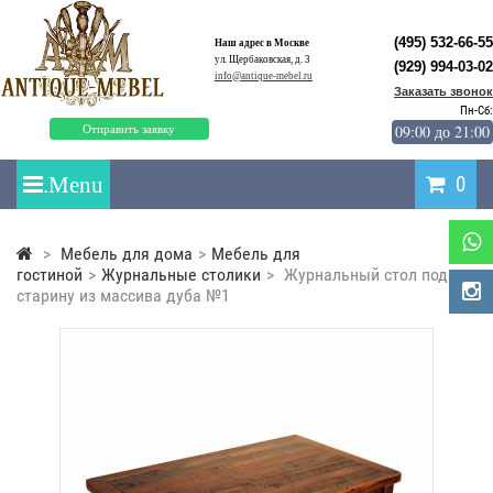
(495) 532-66-55
Наш адрес в Москве
ул. Щербаковская, д. 3
(929) 994-03-02
info@antique-mebel.ru
Заказать звонок
Пн-Сб:
09:00 до 21:00
Отправить заявку
0
>
Мебель для дома
>
Мебель для
гостиной
>
Журнальные столики
>
Журнальный стол под
старину из массива дуба №1