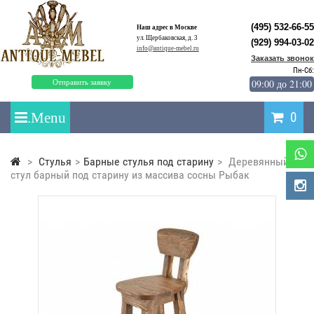
(495) 532-66-55
Наш адрес в Москве
ул. Щербаковская, д. 3
(929) 994-03-02
info@antique-mebel.ru
Заказать звонок
Пн-Сб:
09:00 до 21:00
Отправить заявку
0
>
Стулья
>
Барные стулья под старину
>
Деревянный
стул барный под старину из массива сосны Рыбак