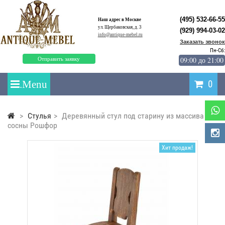
(495) 532-66-55
Наш адрес в Москве
ул. Щербаковская, д. 3
(929) 994-03-02
info@antique-mebel.ru
Заказать звонок
Пн-Сб:
09:00 до 21:00
Отправить заявку
0
>
Стулья
>
Деревянный стул под старину из массива
сосны Рошфор
Хит продаж!