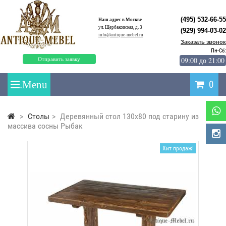
(495) 532-66-55
Наш адрес в Москве
ул. Щербаковская, д. 3
(929) 994-03-02
info@antique-mebel.ru
Заказать звонок
Пн-Сб:
09:00 до 21:00
Отправить заявку
0
>
Столы
>
Деревянный стол 130x80 под старину из
массива сосны Рыбак
Хит продаж!