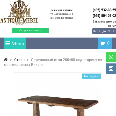
(495) 532-66-55
Наш адрес в Москве
ул. Щербаковская, д. 3
(929) 994-03-02
info@antique-mebel.ru
Заказать звонок
Пн-Сб:
09:00 до 21:00
Отправить заявку
0
>
Столы
>
Деревянный стол 200x80 под старину из
массива сосны Викинг
Хит продаж!