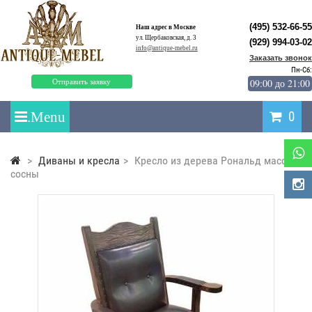
(495) 532-66-55
Наш адрес в Москве
ул. Щербаковская, д. 3
(929) 994-03-02
info@antique-mebel.ru
Заказать звонок
Пн-Сб:
09:00 до 21:00
Отправить заявку
0
>
Диваны и кресла
>
Кресло из дерева Рональд массив
сосны