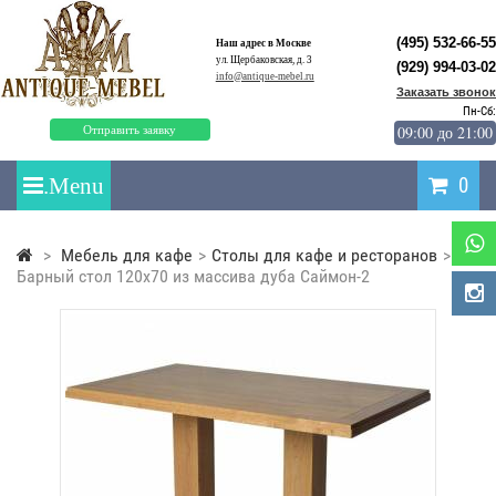
(495) 532-66-55
Наш адрес в Москве
ул. Щербаковская, д. 3
(929) 994-03-02
info@antique-mebel.ru
Заказать звонок
Пн-Сб:
09:00 до 21:00
Отправить заявку
0
>
Мебель для кафе
>
Столы для кафе и ресторанов
>
Барный стол 120х70 из массива дуба Саймон-2