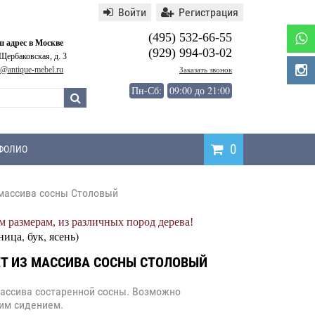
Войти
Регистрация
(495) 532-66-55
 адрес в Москве
(929) 994-03-02
 Щербаковская, д. 3
o@antique-mebel.ru
Заказать звонок
Пн-Сб:
09:00 до 21:00
0
ФОЛИО
 массива сосны Столовый
Написать
 размерам, из различных пород дерева!
отзыв
ница, бук, ясень)
ЕТ ИЗ МАССИВА СОСНЫ СТОЛОВЫЙ
массива состаренной сосны. Возможно
ким сидением.