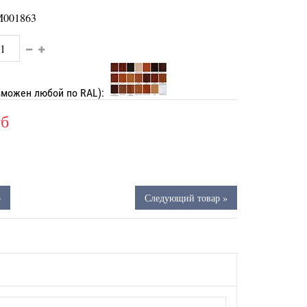
001863
зможен любой по RAL):
уб
р
Следующий товар »