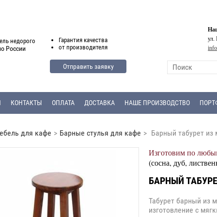
Наш
ул.
Гарантия
качества
ель недорого
от
производителя
inf
по России
Отправить заявку
Я
КОНТАКТЫ
ОПЛАТА
ДОСТАВКА
НАШЕ ПРОИЗВОДСТВО
ПОРТ
ебель для кафе
>
Барные стулья для кафе
>
Барный табурет из
Изготовим по любым
(сосна, дуб, листвен
БАРНЫЙ ТАБУР
Табурет барный из 
изготовление с мяг