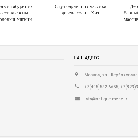
рный табурет из
Стул барный из массива
Дер
ассива сосны
дерева сосны Хит
барный
оловый мягкий
масси
НАШ АДРЕС
Москва, ул. Щербаковска
+7(495)532-6655, +7(929)
info@antique-mebel.ru