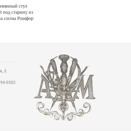
евянный стул
 под старину из
ва сосны Рошфор
я, 3
994-0302