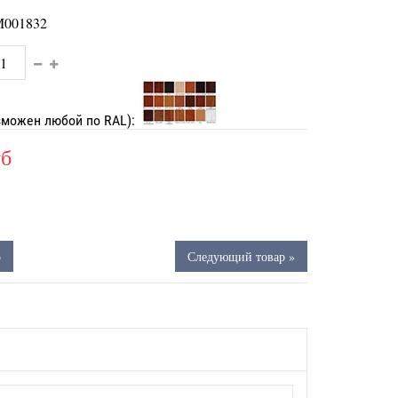
001832
зможен любой по RAL):
уб
р
Следующий товар »