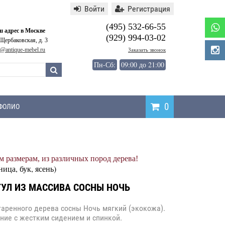
Войти
Регистрация
(495) 532-66-55
 адрес в Москве
(929) 994-03-02
 Щербаковская, д. 3
o@antique-mebel.ru
Заказать звонок
Пн-Сб:
09:00 до 21:00
0
ФОЛИО
Написать
 размерам, из различных пород дерева!
отзыв
ница, бук, ясень)
УЛ ИЗ МАССИВА СОСНЫ НОЧЬ
таренного дерева сосны Ночь мягкий (экокожа).
ние с жестким сидением и спинкой.