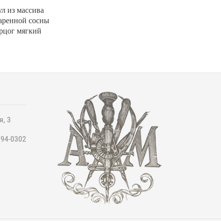
ул из массива
аренной сосны
рцог мягкий
я, 3
994-0302