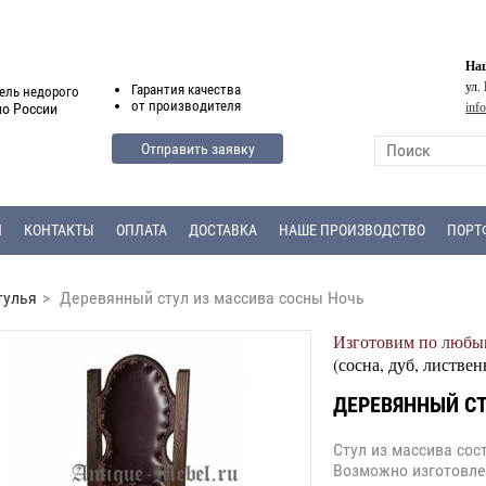
Наш
ул.
Гарантия
качества
ель недорого
от
производителя
inf
по России
Отправить заявку
Я
КОНТАКТЫ
ОПЛАТА
ДОСТАВКА
НАШЕ ПРОИЗВОДСТВО
ПОРТ
тулья
>
Деревянный стул из массива сосны Ночь
Изготовим по любым
(сосна, дуб, листвен
ДЕРЕВЯННЫЙ СТ
Стул из массива сос
Возможно изготовле