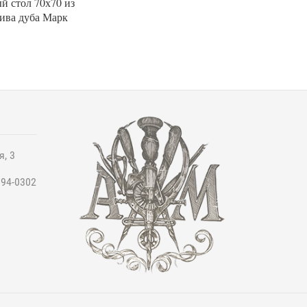
й стол 70х70 из
ива дуба Марк
я, 3
994-0302