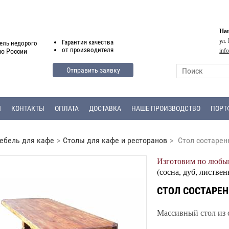
Наш
ул.
Гарантия
качества
ель недорого
от
производителя
inf
по России
Отправить заявку
Я
КОНТАКТЫ
ОПЛАТА
ДОСТАВКА
НАШЕ ПРОИЗВОДСТВО
ПОРТ
ебель для кафе
>
Столы для кафе и ресторанов
>
Стол состарен
Изготовим по любым
(сосна, дуб, листвен
СТОЛ СОСТАРЕН
Массивный стол из с