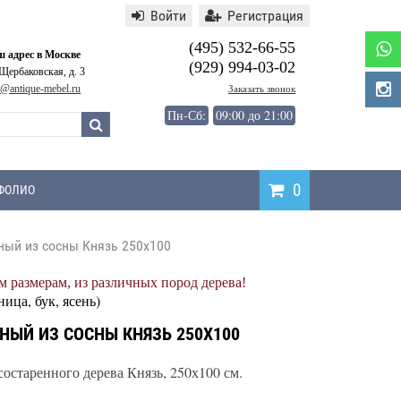
Войти
Регистрация
(495) 532-66-55
 адрес в Москве
(929) 994-03-02
 Щербаковская, д. 3
o@antique-mebel.ru
Заказать звонок
Пн-Сб:
09:00 до 21:00
0
ФОЛИО
ный из сосны Князь 250х100
Написать
 размерам, из различных пород дерева!
отзыв
ница, бук, ясень)
НЫЙ ИЗ СОСНЫ КНЯЗЬ 250Х100
остаренного дерева Князь, 250х100 см.