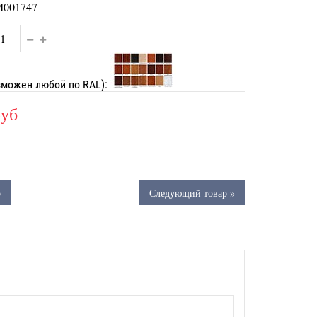
001747
зможен любой по RAL):
руб
р
Следующий товар »