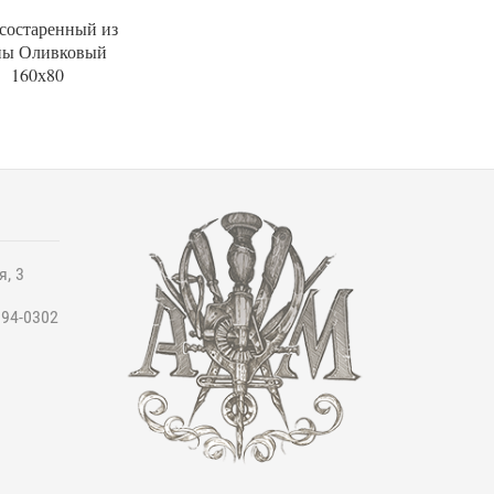
состаренный из
ны Оливковый
160х80
я, 3
994-0302