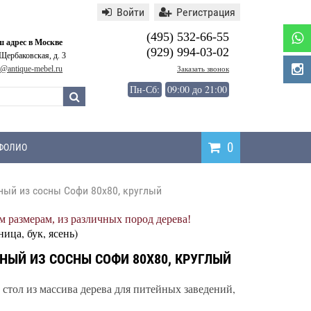
Войти
Регистрация
(495) 532-66-55
 адрес в Москве
(929) 994-03-02
 Щербаковская, д. 3
o@antique-mebel.ru
Заказать звонок
Пн-Сб:
09:00 до 21:00
0
ФОЛИО
ный из сосны Софи 80х80, круглый
Написать
 размерам, из различных пород дерева!
отзыв
ница, бук, ясень)
НЫЙ ИЗ СОСНЫ СОФИ 80Х80, КРУГЛЫЙ
стол из массива дерева для питейных заведений,