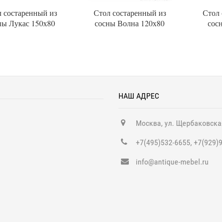
 состаренный из
Стол состаренный из
Стол 
ны Лукас 150х80
сосны Волна 120х80
сос
НАШ АДРЕС
Москва, ул. Щербаковска
+7(495)532-6655, +7(929)
info@antique-mebel.ru