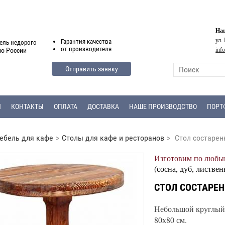
Наш
ул.
Гарантия
качества
ель недорого
от
производителя
inf
по России
Отправить заявку
Я
КОНТАКТЫ
ОПЛАТА
ДОСТАВКА
НАШЕ ПРОИЗВОДСТВО
ПОРТ
ебель для кафе
>
Столы для кафе и ресторанов
>
Стол состарен
Изготовим по любым
(сосна, дуб, листвен
СТОЛ СОСТАРЕН
Небольшой круглый 
80х80 см.