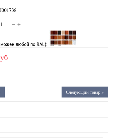
001738
зможен любой по RAL):
руб
р
Следующий товар »