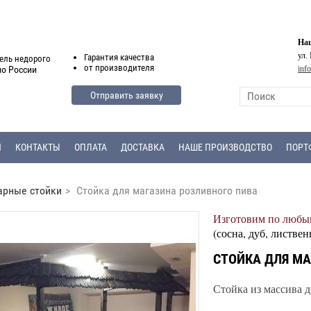
Наш
ул.
Гарантия
качества
ель недорого
от
производителя
inf
по России
Отправить заявку
Я
КОНТАКТЫ
ОПЛАТА
ДОСТАВКА
НАШЕ ПРОИЗВОДСТВО
ПОРТ
арные стойки
>
Стойка для магазина розливного пива
Изготовим по любым
(сосна, дуб, листвен
СТОЙКА ДЛЯ МА
Стойка из массива д