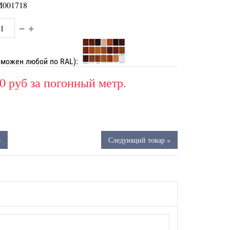
001718
зможен любой по RAL):
0 руб
за погонный метр.
р
Следующий товар »