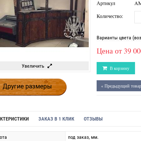
Артикул
AM
Количество:
Варианты цвета (во
Цена от
39 00
Увеличить
В корзину
Другие размеры
« Предыдущий това
КТЕРИСТИКИ
ЗАКАЗ В 1 КЛИК
ОТЗЫВЫ
ота
под заказ, мм.